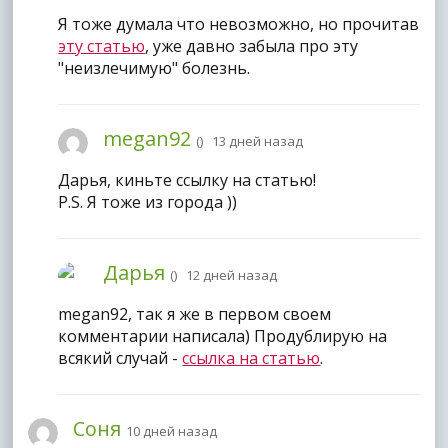
Я тоже думала что невозможно, но прочитав
эту статью
, уже давно забыла про эту
"неизлечимую" болезнь.
megan92
(
) 13 дней назад
Дарья, киньте ссылку на статью!
P.S. Я тоже из города
))
Дарья
(
) 12 дней назад
megan92, так я же в первом своем
комментарии написала) Продублирую на
всякий случай -
ссылка на статью
.
Соня
10 дней назад