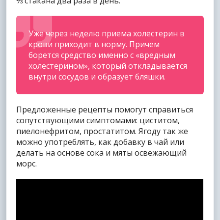
⅓ стакана два раза в день.
Уже через неделю приема холестерин в
крови приходит в норму. Причем
борется средство именно с «вредным
холестерином», который откладывается
внутри сосудов и образует бляшки.
Предложенные рецепты помогут справиться
сопутствующими симптомами: циститом,
пиелонефритом, простатитом. Ягоду так же
можно употреблять, как добавку в чай или
делать на основе сока и мяты освежающий
морс.