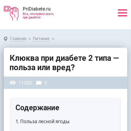
PriDiabete.ru
Все, что нужно знать
при диабете
Главная
Питание
Клюква при диабете 2 типа —
польза или вред?
11088
0
Содержание
1
Польза лесной ягоды